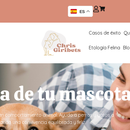
ES
Casos de éxito
Qu
Etología Felina
Bl
da de tu mascot
ta en comportamiento animal. Ayudo a perros y gatos a
ndo una convivencia equilibrada y feliz.