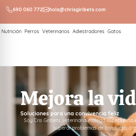
690 060 772
hola@chrisgiribets.com
Nutrición
Perros
Veterinarios
Adiestradores
Gatos
Mejora la vi
Soluciones para una convivencia feliz
Soy Cris Giribets, veterinaria etóloga especialis
superar problemas de conducta, crea