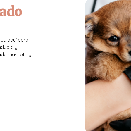
zado
toy aquí para
nducta y
cada mascota y