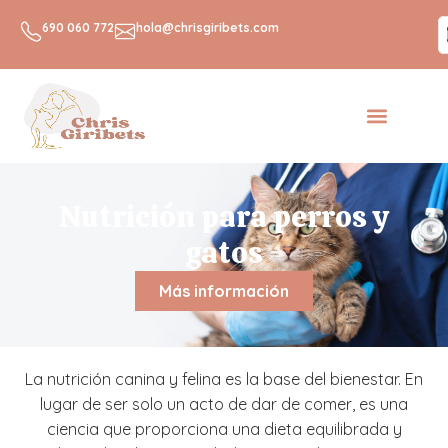
R
690 060 772
hola@chrisgiribets.com
Nutrición para perros y
gatos
Más información
La nutrición canina y felina es la base del bienestar. En
lugar de ser solo un acto de dar de comer, es una
ciencia que proporciona una dieta equilibrada y