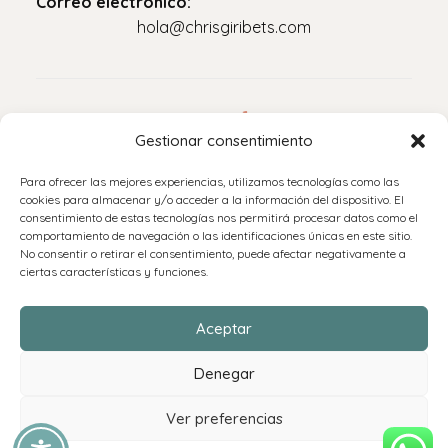
Correo electrónico:
hola@chrisgiribets.com
Legal
Gestionar consentimiento
Aviso legal
Para ofrecer las mejores experiencias, utilizamos tecnologías como las
Política de privacidad
cookies para almacenar y/o acceder a la información del dispositivo. El
consentimiento de estas tecnologías nos permitirá procesar datos como el
Accesibilidad
comportamiento de navegación o las identificaciones únicas en este sitio.
Política de cookies (UE)
No consentir o retirar el consentimiento, puede afectar negativamente a
ciertas características y funciones.
Políticas de envíos y devoluciones
Aceptar
Denegar
Ver preferencias