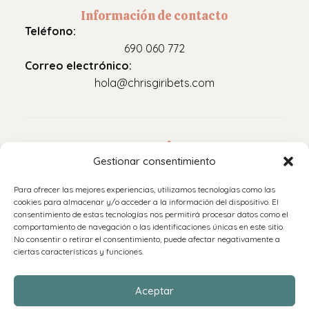
Información de contacto
Teléfono:
690 060 772
Correo electrónico:
hola@chrisgiribets.com
Legal
Gestionar consentimiento
Aviso legal
Para ofrecer las mejores experiencias, utilizamos tecnologías como las
Política de privacidad
cookies para almacenar y/o acceder a la información del dispositivo. El
consentimiento de estas tecnologías nos permitirá procesar datos como el
Accesibilidad
comportamiento de navegación o las identificaciones únicas en este sitio.
Política de cookies (UE)
No consentir o retirar el consentimiento, puede afectar negativamente a
ciertas características y funciones.
Políticas de envíos y devoluciones
Aceptar