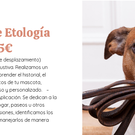
e Etología
95€
s de desplazamiento)
austiva. Realizamos un
nder el historial, el
cos de tu mascota,
so y personalizado. –
Aplicación. Se dedican a la
ogar, paseos u otros
siones, identificamos los
manejarlos de manera