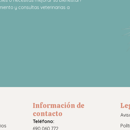
iento y consultas veterinarias a
Información de
Le
contacto
Avis
Teléfono:
ios
Polí
690 060 772