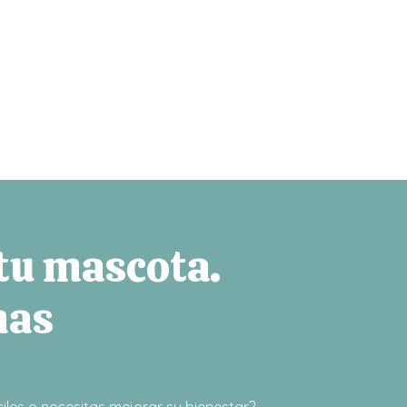
 tu mascota.
mas
iles o necesitas mejorar su bienestar?