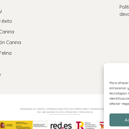
Polí
y
devo
 éxito
 Canina
ón Canina
Felina
o
Para ofrecer
almacenar y/
tecnologías 
identificacio
afectar nega
A