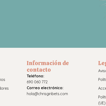
Información de
Le
contacto
Avis
Teléfono:
ios
Polí
690 060 772
Correo electrónico:
dores
Acce
hola@chrisgiribets.com
Polí
(UE)