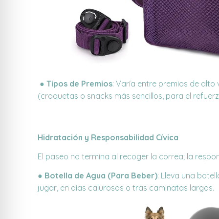
●
Tipos de Premios
:
Varía entre premios de alto
(croquetas o
snacks
más sencillos, para el refue
Hidratación y Responsabilidad Cívica
El paseo no termina al recoger la correa; la resp
●
Botella de Agua (Para Beber)
: Lleva una bote
jugar, en días calurosos o tras caminatas largas.