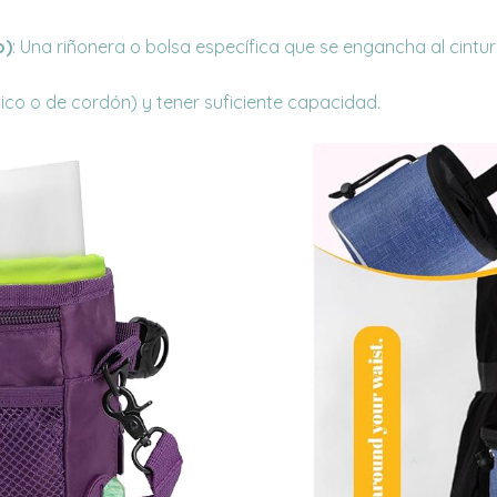
o)
: Una riñonera o bolsa específica que se engancha al cint
tico o de cordón) y tener suficiente capacidad.