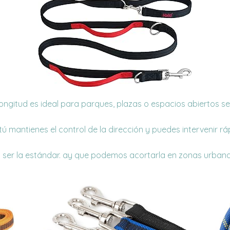
 longitud es ideal para parques, plazas o espacios abiertos s
 tú mantienes el control de la dirección y puedes intervenir r
ia ser la estándar. ay que podemos acortarla en zonas urba