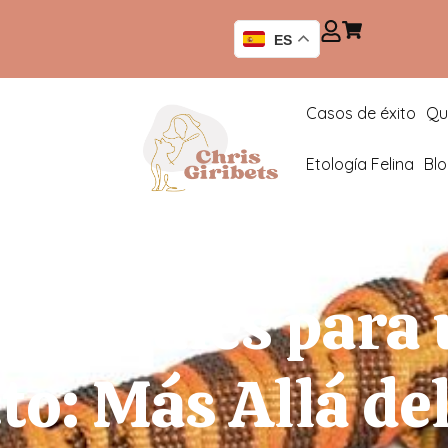
ES
Casos de éxito
Qu
Etología Felina
Bl
senciales para
to: Más Allá de