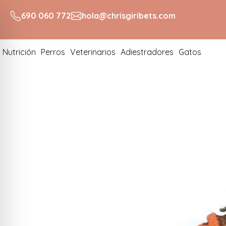
690 060 772
hola@chrisgiribets.com
Nutrición
Perros
Veterinarios
Adiestradores
Gatos
Accesorios E
Paseo Perfec