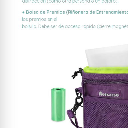
distracción (como otra persona o un pájaro).
●
Bolsa de Premios (Riñonera de Entrenamient
los premios en el
bolsillo. Debe ser de acceso rápido (cierre magné