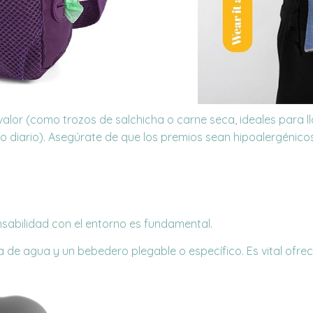
 valor (como trozos de salchicha o carne
seca, ideales para 
rzo diario). Asegúrate de que los premios sean hipoalergénic
onsabilidad con el entorno es fundamental.
lla de agua y un bebedero plegable o específico. Es vital ofr