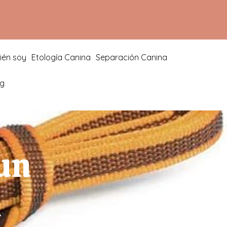
ién soy
Etología Canina
Separación Canina
og
 un
l