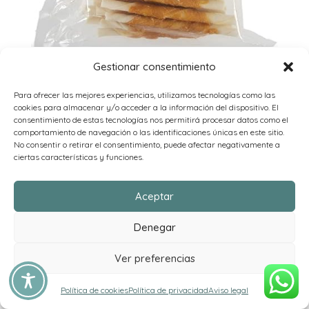
Petstyle Living Palitos para Masticar con Pollo – Snacks
Gestionar consentimiento
para Perros – 100 Unidades : Amazon.es: Productos
para mascotas
Para ofrecer las mejores experiencias, utilizamos tecnologías como las
cookies para almacenar y/o acceder a la información del dispositivo. El
consentimiento de estas tecnologías nos permitirá procesar datos como el
comportamiento de navegación o las identificaciones únicas en este sitio.
No consentir o retirar el consentimiento, puede afectar negativamente a
ciertas características y funciones.
Aceptar
Denegar
Ver preferencias
Política de cookies
Política de privacidad
Aviso legal