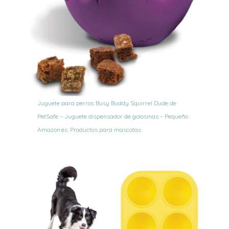
Juguete para perros Busy Buddy Squirrel Dude de
PetSafe – Juguete dispensador de golosinas – Pequeño :
Amazon.es: Productos para mascotas