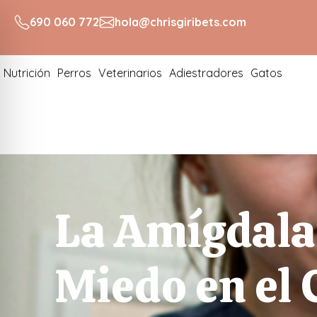
690 060 772
hola@chrisgiribets.com
Nutrición
Perros
Veterinarios
Adiestradores
Gatos
La Amígdala:
Miedo en el