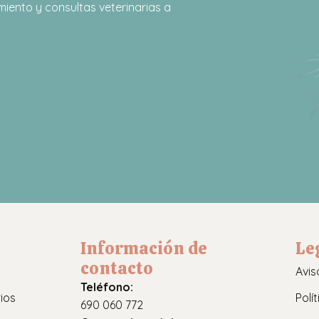
iento y consultas veterinarias a
Información de
Le
contacto
Avis
Teléfono:
ios
Polí
690 060 772