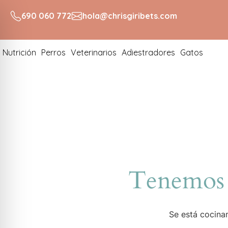
690 060 772
hola@chrisgiribets.com
Nutrición
Perros
Veterinarios
Adiestradores
Gatos
Tenemos 
Se está cocinan