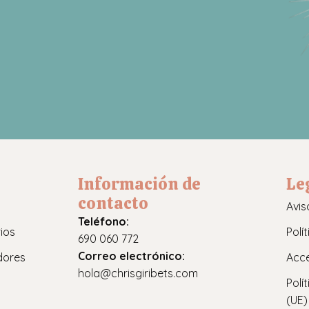
Información de
Le
contacto
Avis
Teléfono:
ios
Polí
690 060 772
Correo electrónico:
dores
Acce
hola@chrisgiribets.com
Polí
(UE)