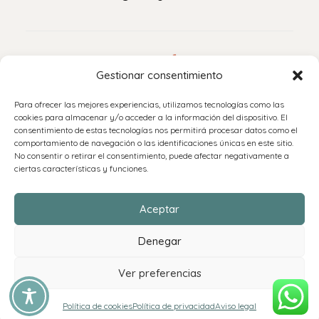
Legal
Gestionar consentimiento
Aviso legal
Para ofrecer las mejores experiencias, utilizamos tecnologías como las
Política de privacidad
cookies para almacenar y/o acceder a la información del dispositivo. El
consentimiento de estas tecnologías nos permitirá procesar datos como el
Accesibilidad
comportamiento de navegación o las identificaciones únicas en este sitio.
Política de cookies (UE)
No consentir o retirar el consentimiento, puede afectar negativamente a
ciertas características y funciones.
Políticas de envíos y devoluciones
Aceptar
Denegar
Ver preferencias
Política de cookies
Política de privacidad
Aviso legal